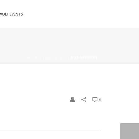
WOLF EVENTS
HOME
/
EDGE SLIDER
/ NOS SERVICES
0