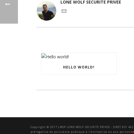
LONE WOLF SECURITE PRIVEE
HELLO WORLD!
Copyright © 2017 LWSP LONE WOLF SECURITE PRIVEE - SIRET 831 462
prérogative de puissance publique à l'entreprise ou aux personnes 