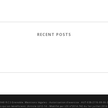
RECENT POSTS
 940 R.C.S Grenoble.
Mentions légales
- Autorisation d’exercice : AUT-038-2116-09-06-
qui en bénéficient. (Article L612-14 - Modifié par LOI n°2014-742 du 1er juillet 2014 -